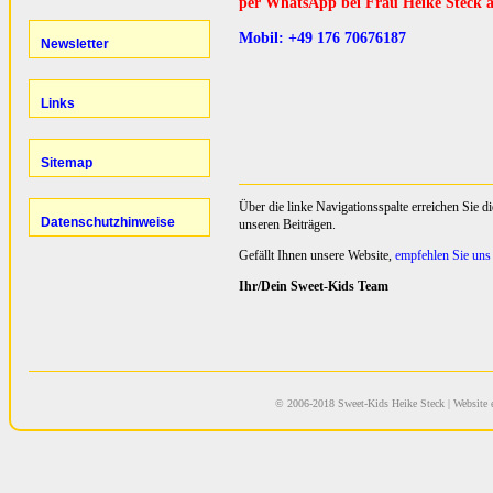
per WhatsApp bei Frau Heike Steck a
Mobil: +49 176 70676187
Über die linke Navigationsspalte erreichen Sie d
unseren Beiträgen.
Gefällt Ihnen unsere Website,
empfehlen Sie uns 
Ihr/Dein Sweet-Kids Team
© 2006-2018 Sweet-Kids Heike Steck
| Website 